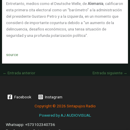
Entretanto, medios como el Deutsche Welle, de
Alemania
, calificaron
esta primera cita electoral como un “barómetro” a la administración
del presidente Gustavo Petro y a la izquierda, en un momento que
consideró de importante coyuntura debido a “un aumento de la
delincuencia, desafíos económicos, una tensa situación de
seguridad y una profunda polarización política”.
source
←
Entrada anterior
Entrada siguiente
→
Facebook
Instagram
Copyright © 2026 Sintapujos Radio
Powered by
AJ AUDIOVISUAL
Whatsapp: +573102340736