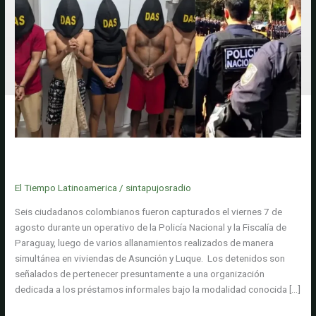
Seis colombianos fueron capturados en Paraguay por presunto
secuestro ligado a una red de préstamos 'gota a gota'
El Tiempo Latinoamerica
/
sintapujosradio
Seis ciudadanos colombianos fueron capturados el viernes 7 de
agosto durante un operativo de la Policía Nacional y la Fiscalía de
Paraguay, luego de varios allanamientos realizados de manera
simultánea en viviendas de Asunción y Luque. Los detenidos son
señalados de pertenecer presuntamente a una organización
dedicada a los préstamos informales bajo la modalidad conocida […]