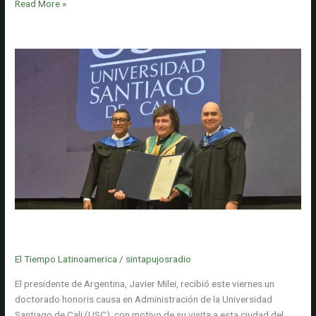
Seis
Read More »
colombianos
fueron
capturados
en
Paraguay
por
presunto
secuestro
ligado
a
una
red
de
préstamos
Presidente de Argentina, Javier Milei, recibe doctorado honoris
'gota
causa en Administración de la Universidad Santiago de Cali
a
El Tiempo Latinoamerica
/
sintapujosradio
gota'
El presidente de Argentina, Javier Milei, recibió este viernes un
doctorado honoris causa en Administración de la Universidad
Santiago de Cali (USC), con motivo de su visita a esta ciudad del