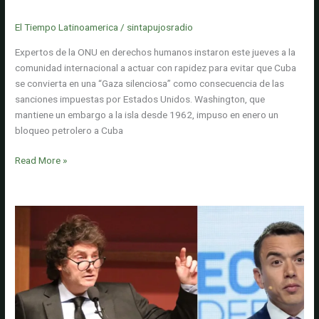
Cali
'Gaza silenciosa'
El Tiempo Latinoamerica
/
sintapujosradio
Expertos de la ONU en derechos humanos instaron este jueves a la
comunidad internacional a actuar con rapidez para evitar que Cuba
se convierta en una “Gaza silenciosa” como consecuencia de las
sanciones impuestas por Estados Unidos. Washington, que
mantiene un embargo a la isla desde 1962, impuso en enero un
bloqueo petrolero a Cuba
Apagones,
Read More »
escasez
y
bloqueo
económico,
las
razones
por
las
que
expertos