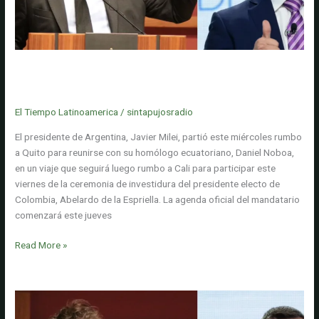
de
la
ONU
advierten
Javier Milei viaja a Ecuador para encuentro con Daniel Noboa:
que
firmarán acuerdos bilaterales en temas como extradición y lucha
Cuba
contra el crimen
podría
El Tiempo Latinoamerica
/
sintapujosradio
convertirse
El presidente de Argentina, Javier Milei, partió este miércoles rumbo
en
a Quito para reunirse con su homólogo ecuatoriano, Daniel Noboa,
una
en un viaje que seguirá luego rumbo a Cali para participar este
'Gaza
viernes de la ceremonia de investidura del presidente electo de
silenciosa'
Colombia, Abelardo de la Espriella. La agenda oficial del mandatario
comenzará este jueves
Javier
Read More »
Milei
viaja
a
Ecuador