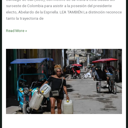
suroeste de Colombia para asistir a la posesión del presidente
electo, Abelardo de la Espriella. LEA TAMBIÉN La distinción reconoce
tanto la trayectoria de
Presidente
Read More »
de
Argentina,
Javier
Milei,
recibe
doctorado
honoris
causa
en
Administración
de
la
Universidad
Santiago
Apagones, escasez y bloqueo económico, las razones por las que
de
expertos de la ONU advierten que Cuba podría convertirse en una