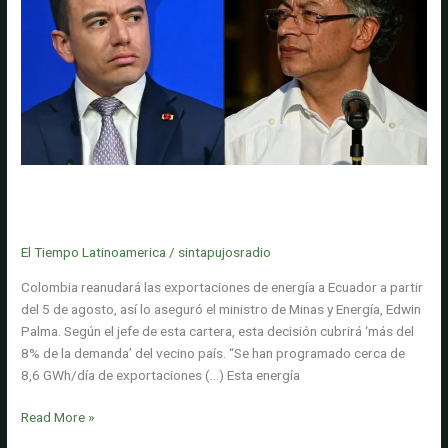
a
director
musical
por
presunto
abuso
sexual:
'Me
sentía
Ministro de Minas anuncia que Colombia reanudará exportaciones
muy
de energía a Ecuador a partir de este 5 de agosto: cubrirá 'más del
vulnerada'
8% de la demanda'
El Tiempo Latinoamerica
/
sintapujosradio
Colombia reanudará las exportaciones de energía a Ecuador a partir
del 5 de agosto, así lo aseguró el ministro de Minas y Energía, Edwin
Palma. Según el jefe de esta cartera, esta decisión cubrirá ‘más del
8% de la demanda’ del vecino país. “Se han programado cerca de
8,6 GWh/día de exportaciones (…) Esta energía
Ministro
Read More »
de