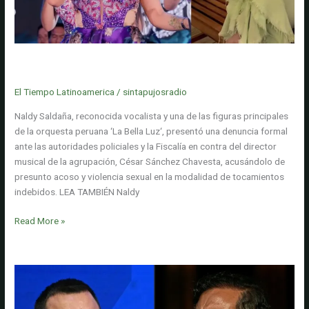
en
Nicaragua
impulsadas
por
Naldy Saldaña, reconocida cantante peruana, denunció a director
Daniel
musical por presunto abuso sexual: 'Me sentía muy vulnerada'
Ortega
El Tiempo Latinoamerica
/
sintapujosradio
Naldy Saldaña, reconocida vocalista y una de las figuras principales
de la orquesta peruana ‘La Bella Luz‘, presentó una denuncia formal
ante las autoridades policiales y la Fiscalía en contra del director
musical de la agrupación, César Sánchez Chavesta, acusándolo de
presunto acoso y violencia sexual en la modalidad de tocamientos
indebidos. LEA TAMBIÉN Naldy
Naldy
Read More »
Saldaña,
reconocida
cantante
peruana,
denunció