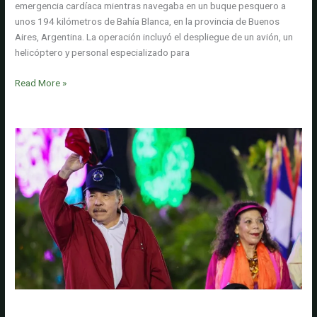
Abelardo
emergencia cardíaca mientras navegaba en un buque pesquero a
De
unos 194 kilómetros de Bahía Blanca, en la provincia de Buenos
La
Aires, Argentina. La operación incluyó el despliegue de un avión, un
Espriella
helicóptero y personal especializado para
Video:
Read More »
iba
en
un
barco
pesquero
cuando
sufrió
un
problema
cardíaco
y
lo
rescataron
en
Diez países de la OEA respaldan rechazo a las restricciones
helicóptero