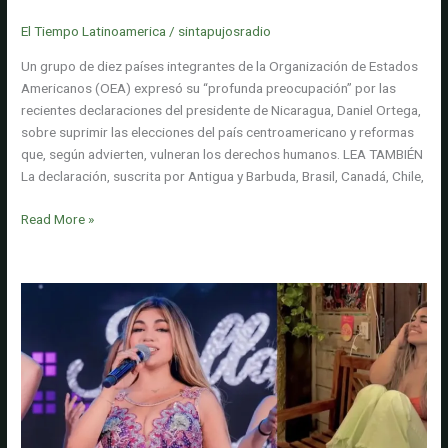
electorales en Nicaragua impulsadas por Daniel Ortega
en
El Tiempo Latinoamerica
/
sintapujosradio
pleno
océano
Un grupo de diez países integrantes de la Organización de Estados
Americanos (OEA) expresó su “profunda preocupación” por las
recientes declaraciones del presidente de Nicaragua, Daniel Ortega,
sobre suprimir las elecciones del país centroamericano y reformas
que, según advierten, vulneran los derechos humanos. LEA TAMBIÉN
La declaración, suscrita por Antigua y Barbuda, Brasil, Canadá, Chile,
Diez
Read More »
países
de
la
OEA
respaldan
rechazo
a
las
restricciones
electorales