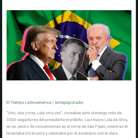
Minas
anuncia
que
Colombia
reanudará
exportaciones
de
energía
a
Ecuador
a
partir
de
Con 80 años, ¿conseguirá Lula un cuarto mandato presidencial en
este
las elecciones de Brasil? / Análisis de Mauricio Vargas
5
El Tiempo Latinoamerica
/
sintapujosradio
de
agosto:
“Uno, dos y tres, Lula otra vez”, coreaban este domingo más de
cubrirá
3000 seguidores del presidente brasileño, Luiz Inácio Lula da Silva,
'más
en un centro de convenciones en el norte de São Paulo, mientras él
del
levantaba los brazos y caminaba por el escenario con la clara