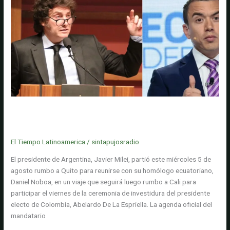
para
encuentro
con
Daniel
Noboa:
firmarán
acuerdos
bilaterales
en
temas
Javier Milei, presidente de Argentina, viaja a Ecuador para reunirse
como
con Daniel Noboa antes de asistir a la posesión de Abelardo De La
extradición
Espriella
y
El Tiempo Latinoamerica
/
sintapujosradio
lucha
El presidente de Argentina, Javier Milei, partió este miércoles 5 de
contra
agosto rumbo a Quito para reunirse con su homólogo ecuatoriano,
el
Daniel Noboa, en un viaje que seguirá luego rumbo a Cali para
crimen
participar el viernes de la ceremonia de investidura del presidente
electo de Colombia, Abelardo De La Espriella. La agenda oficial del
mandatario