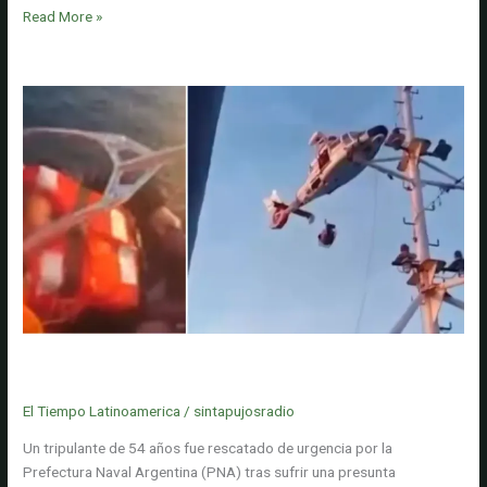
Javier
Read More »
Milei,
presidente
de
Argentina,
viaja
a
Ecuador
para
reunirse
con
Daniel
Noboa
antes
de
Video: iba en un barco pesquero cuando sufrió un problema
asistir
cardíaco y lo rescataron en helicóptero en pleno océano
a
El Tiempo Latinoamerica
/
sintapujosradio
la
posesión
Un tripulante de 54 años fue rescatado de urgencia por la
de
Prefectura Naval Argentina (PNA) tras sufrir una presunta