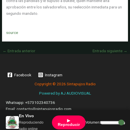
contra las pandillas y le supuso a Bukele, quien mantiene alta
aprobación entre los salvadoreños, su reelección inmediata para un
segundo mandato.
source
←
Entrada anterior
Entrada siguiente
→
Facebook
Instagram
Copyright © 2026 Sintapujos Radio
Powered by
AJ AUDIOVISUAL
Whatsapp: +573102340736
Email: contacto@sintapujosradio.com
Bogotá - Colombia
En Vivo
▶
Reproduciendo
Volumen:
Reproducir
radio online