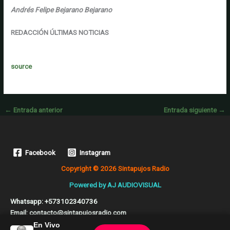
Andrés Felipe Bejarano Bejarano
REDACCIÓN ÚLTIMAS NOTICIAS
source
←
Entrada anterior
Entrada siguiente
→
Facebook
Instagram
Copyright © 2026 Sintapujos Radio
Powered by
AJ AUDIOVISUAL
Whatsapp: +573102340736
Email: contacto@sintapujosradio.com
Bogotá - Colombia
En Vivo