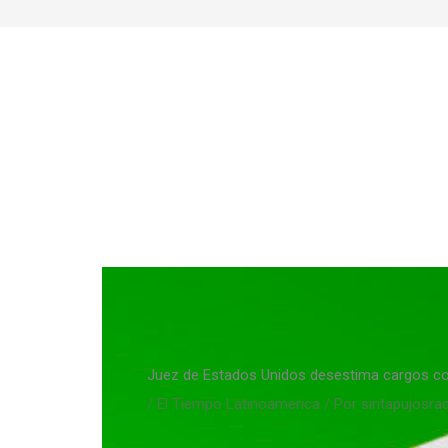
Ir
al
contenido
Juez de Estados Unidos desestima cargos con
/
El Tiempo Latinoamerica
/ Por
sintapujosra