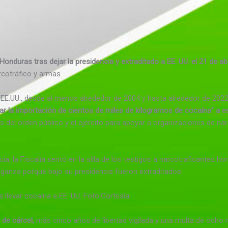
Honduras tras dejar la presidencia y extraditado a EE. UU. el 21 de ab
rcotráfico y armas.
EE.UU., desde al menos alrededor de 2004 y hasta alrededor de 202
itar la importación de cientos de miles de kilogramos de cocaína” a e
as del orden público y el ejército para apoyar a organizaciones de n
cia, la Fiscalía sentó en la silla de los testigos a narcotraficantes
nganza porque bajo su presidencia fueron extraditados.
 llevar cocaína a EE. UU.
Foto:
Cortesía
de cárcel,
más cinco años de libertad vigilada y una multa de ocho m