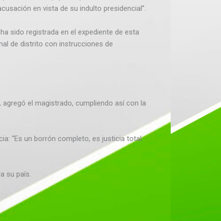
acusación en vista de su indulto presidencial”.
 ha sido registrada en el expediente de esta
nal de distrito con instrucciones de
agregó el magistrado, cumpliendo así con la
a: “Es un borrón completo, es justicia total
a su país.