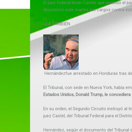
El juez federal Kevin Castel, que presidió el j
desestimó este martes los cargos contra éste,
LEA TAMBIÉN
Hernándezfue arrestado en Honduras tras dejar
El Tribunal, con sede en Nueva York, había e
Estados Unidos, Donald Trump, le concediera 
En su orden, el Segundo Circuito instruyó al t
juez Castel, del Tribunal Federal para el Distr
Hernández, según el documento del Tribunal d