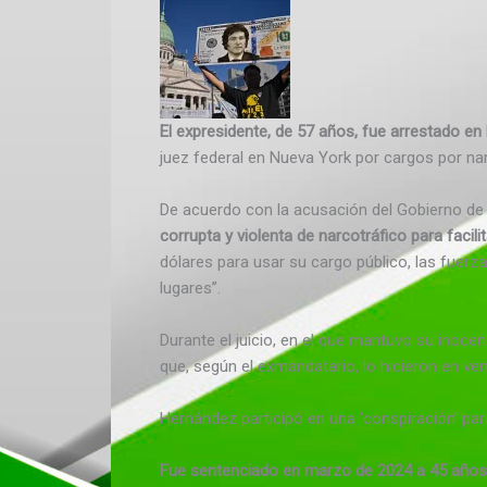
El expresidente, de 57 años, fue arrestado en 
juez federal en Nueva York por cargos por na
De acuerdo con la acusación del Gobierno de 
corrupta y violenta de narcotráfico para facil
dólares para usar su cargo público, las fuerz
lugares”.
Durante el juicio, en el que mantuvo su inocen
que, según el exmandatario, lo hicieron en ve
Hernández participó en una ‘conspiración’ para
Fue sentenciado en marzo de 2024 a 45 años 