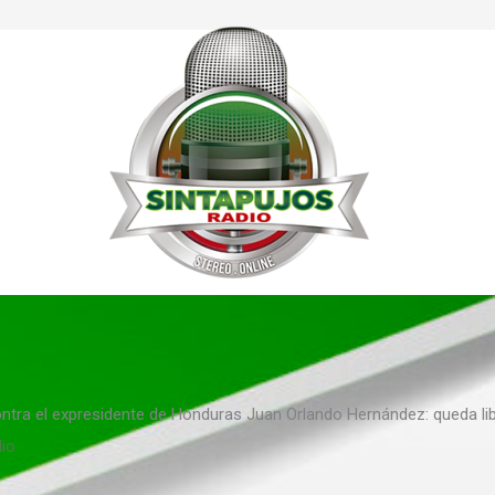
tra el expresidente de Honduras Juan Orlando Hernández: queda lib
dio