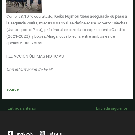
Con el 93,10 % escrutado,
Keiko Fujimori tiene asegurado su pase a
la segunda vuelta
, mientras su rival se define entre Roberto Sánchez
(Juntos por el Perú), próximo al encarcelado expresidente Castillo
(2021-2022); y López Aliaga, cuya brecha entre ambos es de
apenas 5.000 votos.
REDACCIÓN ÚLTIMAS NOTICIAS
Con información de EFE*
source
←
Entrada anterior
Entrada siguiente
→
Facebook
Instagram