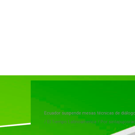
Ir
al
contenido
Ecuador suspende mesas técnicas de diálogo 
/
El Tiempo Latinoamerica
/ Por
sintapujosra