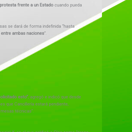
 protesta frente a un Estado
cuando pueda
esas se dará de forma indefinida “hasta
o entre ambas naciones
“.
olicitado esto”
, agregó e indicó que desde
s que Cancillería estará pendiente,
e mesas técnicas”.