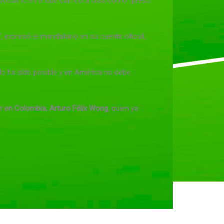
ocial X, en el que calificó a Glas como “preso
, expresó el mandatario en su cuenta oficial,
No ha sido posible y en América no debe
or en Colombia, Arturo Félix Wong
, quien ya