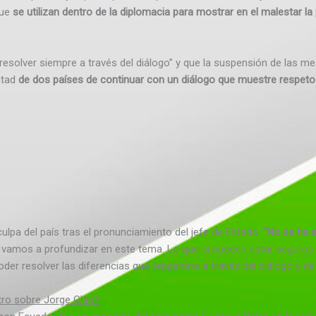
que
se utilizan dentro de la diplomacia para mostrar en el malestar la
resolver siempre a través del diálogo” y que la suspensión de las m
ntad
de dos países de continuar con un diálogo que muestre respet
lpa del país tras el pronunciamiento del jefe de Estado.
“No se ha s
vamos a profundizar en este tema. Lo que sí pueden estar seguros e
der resolver las diferencias que tengamos a través del diálogo y d
etro sobre Jorge Glas?