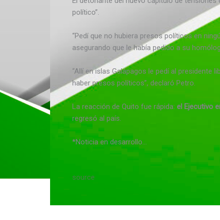
El detonante del nuevo capítulo de tensiones 
político”.
“Pedí que no hubiera presos políticos en ningú
asegurando que le había pedido a su homólo
“Allí en islas Galápagos le pedí al presidente
haber presos políticos”, declaró Petro.
La reacción de Quito fue rápida:
el Ejecutivo 
regresó al país.
*Noticia en desarrollo…
source