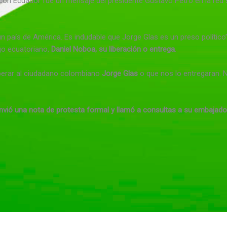
con Ecuador fue un mensaje del presidente Gustavo Petro en la red s
n país de América. Es indudable que Jorge Glas es un preso político”
go ecuatoriano,
Daniel Noboa, su liberación o entrega
.
 liberar al ciudadano colombiano
Jorge Glas
o que nos lo entregaran. 
envió una nota de protesta formal y llamó a consultas a su embajad