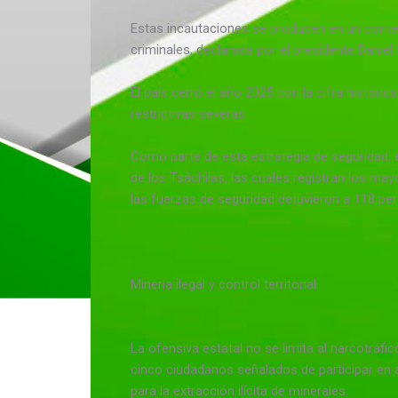
Estas incautaciones se producen en un contex
criminales, declarada por el presidente Danie
El país cerró el año 2025 con la cifra histór
restrictivas severas.
Como parte de esta estrategia de seguridad, 
de los Tsáchilas, las cuales registran los mayo
las fuerzas de seguridad detuvieron a 118 pe
Minería ilegal y control territorial
La ofensiva estatal no se limita al narcotráf
cinco ciudadanos señalados de participar en a
para la extracción ilícita de minerales.