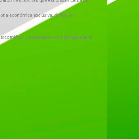
alizaron tres lanchas que escondían cerca de
a zona económica exclusiva, donde se
arcotráfico” y sostuvieron con firmeza que el