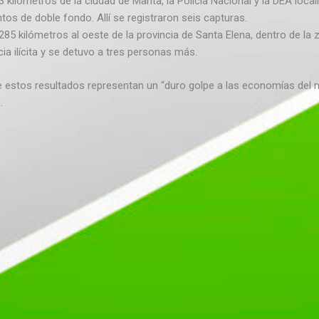
3 kilómetros de la ciudad de Manta, la Policía Nacional y la DEA loc
s de doble fondo. Allí se registraron seis capturas.
285 kilómetros al oeste de la provincia de Santa Elena, dentro de l
a ilícita y se detuvo a tres personas más.
 estos resultados representan un “duro golpe a las economías del n
.