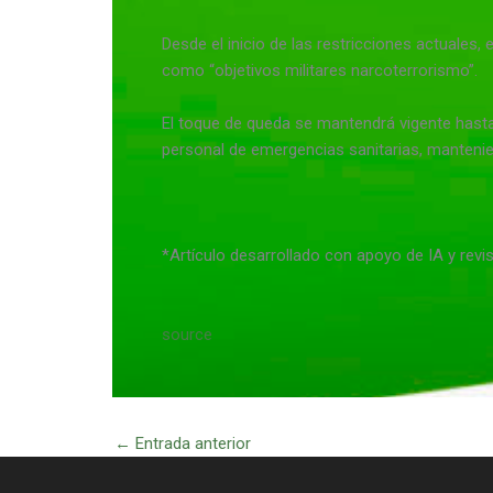
Desde el inicio de las restricciones actuales,
como “objetivos militares narcoterrorismo”.
El toque de queda se mantendrá vigente hasta 
personal de emergencias sanitarias, manteniend
*Artículo desarrollado con apoyo de IA y revi
source
←
Entrada anterior