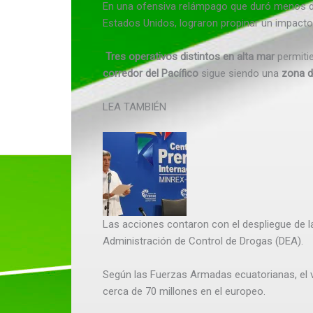
En una ofensiva relámpago que duró menos de 
Estados Unidos, lograron propinar un impacto
Tres operativos distintos en alta mar
permiti
corredor del Pacífico
sigue siendo una
zona d
LEA TAMBIÉN
Las acciones contaron con el despliegue de l
Administración de Control de Drogas (DEA).
Según las Fuerzas Armadas ecuatorianas, el 
cerca de 70 millones en el europeo.