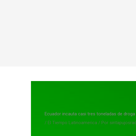
Ir
al
contenido
Ecuador incauta casi tres toneladas de droga
/
El Tiempo Latinoamerica
/ Por
sintapujosra