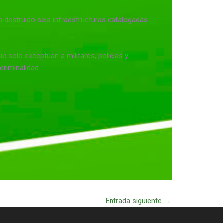
an destruido seis infraestructuras catalogadas
 solo exceptúan a militares, policías y
criminalidad.
Entrada siguiente
→