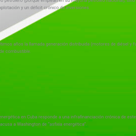
eo petrolero (porque emplean en su mayoría petróleo nacional), sino
lotación y un déficit crónico de inversiones.
timos años la llamada generación distribuida (motores de diésel y fue
de combustible.
 energética en Cuba responde a una infrafinanciación crónica de est
cusa a Washington de “asfixia energética”.