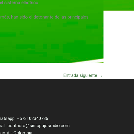
l sistema eléctrico.
más, han sido el detonante de las principales
Entrada siguiente
→
atsapp: +573102340736
ail: contacto@sintapujosradio.com
gotá - Colombia