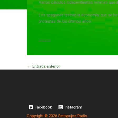
Varios cálculos independientes estiman que
s
Los apagones lastran la economía, que se ha 
protestas de los últimos años.
source
←
Entrada anterior
Facebook
Instagram
Copyright © 2026 Sintapujos Radio