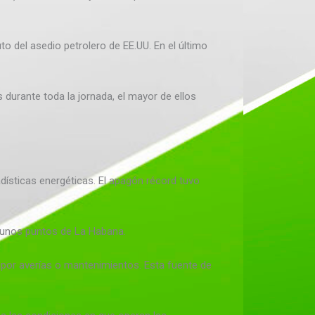
o del asedio petrolero de EE.UU. En el último
 durante toda la jornada, el mayor de ellos
ísticas energéticas. El apagón récord tuvo
lgunos puntos de La Habana.
o por averías o mantenimientos. Esta fuente de