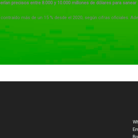
erían precisos entre 8.000 y 10.000 millones de dólares para sanear e
contraído más de un 15 % desde el 2020, según cifras oficiales. Ade
Wh
Em
Bo