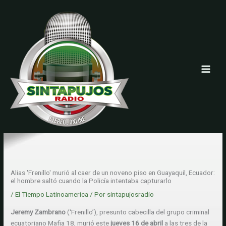
Ir
al
contenido
Alias 'Frenillo' murió al caer de un noveno piso en Guayaquil, Ecuador:
el hombre saltó cuando la Policía intentaba capturarlo
/
El Tiempo Latinoamerica
/ Por
sintapujosradio
Jeremy Zambrano
(‘Frenillo’), presunto cabecilla del grupo criminal
ecuatoriano Mafia 18, murió este
jueves 16 de abril
a las tres de la